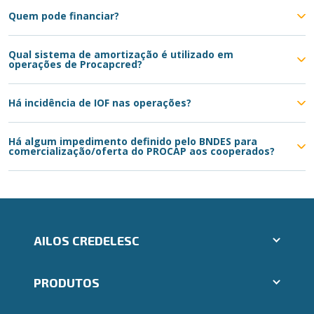
Quem pode financiar?
Qual sistema de amortização é utilizado em
operações de Procapcred?
Há incidência de IOF nas operações?
Há algum impedimento definido pelo BNDES para
comercialização/oferta do PROCAP aos cooperados?
AILOS CREDELESC
Aplicativos Ailos
PRODUTOS
Indique um amigo
Segunda via e atualização de boletos
Cartões