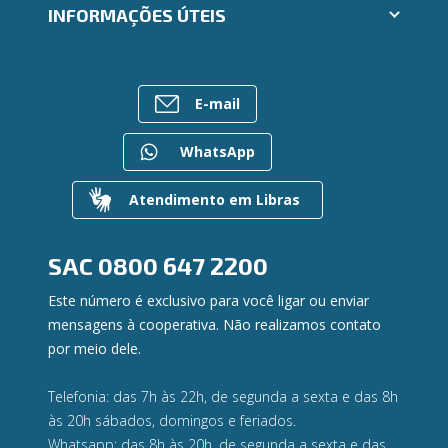
Trabalhe Conosco
INFORMAÇÕES ÚTEIS
Consórcios
Ailos Educação
Empréstimos
Notícias
Rede de Atendimento
FALE CONOSCO
Investimentos
Bens à venda
Postos de Atendimento
Previdência
E-mail
Mapa do site
Caixa Eletrônico
Para empresas
Gerenciar Cookies
Regularização de dívidas
WhatsApp
Valores a Receber
Contato
Atendimento em Libras
Canal de Ética
Ouvidoria
Privacidade e segurança
SAC
0800 647 2200
Este número é exclusivo para você ligar ou enviar
mensagens à cooperativa. Não realizamos contato
por meio dele.
Telefonia: das 7h às 22h, de segunda a sexta e das 8h
às 20h sábados, domingos e feriados.
Whatsapp: das 8h às 20h, de segunda a sexta e das