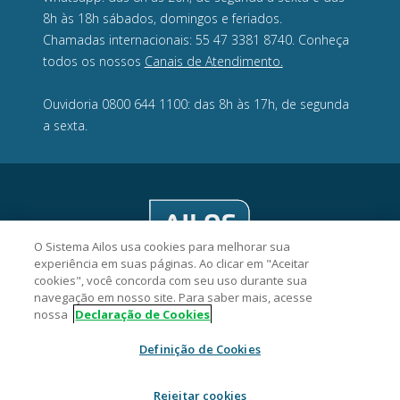
8h às 18h sábados, domingos e feriados.
Chamadas internacionais: 55 47 3381 8740. Conheça
todos os nossos
Canais de Atendimento.
Ouvidoria 0800 644 1100: das 8h às 17h, de segunda
a sexta.
O Sistema Ailos usa cookies para melhorar sua
experiência em suas páginas. Ao clicar em "Aceitar
cookies", você concorda com seu uso durante sua
navegação em nosso site. Para saber mais, acesse
nossa
Declaração de Cookies
Credelesc Cooperativa de Crédito - CNPJ 08.850.613/0001-20
Definição de Cookies
Av. Hercílio Luz, 639, 3° andar, sala 309, Centro, CEP 88020-020,
Florianópolis/SC.
Rejeitar cookies
2026 Sistema Ailos. Todos os direitos reservados.