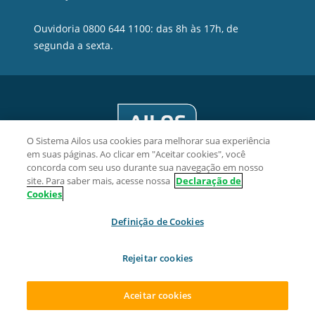
Ouvidoria 0800 644 1100: das 8h às 17h, de
segunda a sexta.
O Sistema Ailos usa cookies para melhorar sua experiência
em suas páginas. Ao clicar em "Aceitar cookies", você
concorda com seu uso durante sua navegação em nosso
site. Para saber mais, acesse nossa
Declaração de
Cookies
Credelesc Cooperativa de Crédito - CNPJ 08.850.613/0001-20
Definição de Cookies
Av. Hercílio Luz, 639, 3° andar, sala 309, Centro, CEP 88020-
020, Florianópolis/SC.
Rejeitar cookies
2026 Sistema Ailos. Todos os direitos reservados.
Aceitar cookies
ACESSAR SUA CONTA
ABRA SUA CONTA