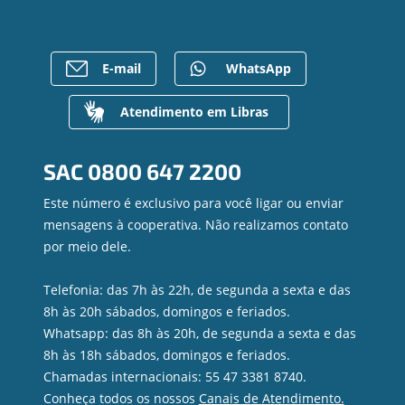
Empréstimos
Notícias
Rede de Atendimento
FALE CONOSCO
Investimentos
Bens à venda
Postos de Atendimento
Previdência
Mapa do site
Caixa Eletrônico
E-mail
WhatsApp
Para empresas
Gerenciar Cookies
Regularização de dívidas
Valores a Receber
Atendimento em Libras
Contato
Canal de Ética
SAC
0800 647 2200
Ouvidoria
Privacidade e segurança
Este número é exclusivo para você ligar ou enviar
mensagens à cooperativa. Não realizamos contato
por meio dele.
Telefonia: das 7h às 22h, de segunda a sexta e das
8h às 20h sábados, domingos e feriados.
Whatsapp: das 8h às 20h, de segunda a sexta e das
8h às 18h sábados, domingos e feriados.
Chamadas internacionais: 55 47 3381 8740.
Conheça todos os nossos
Canais de Atendimento.