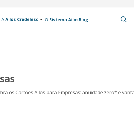
A
Ailos Credelesc
O
Sistema Ailos
Blog
esas
bra os Cartões Ailos para Empresas: anuidade zero* e vanta