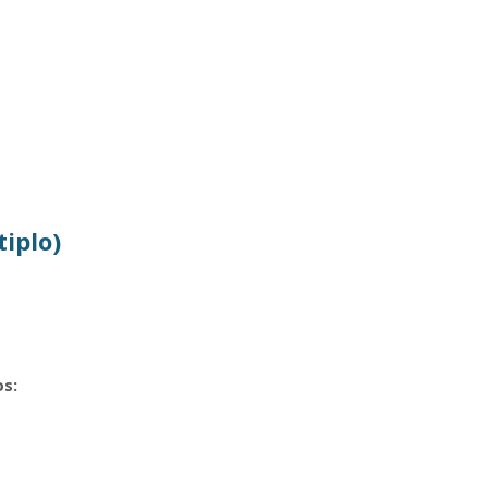
iplo)
s: