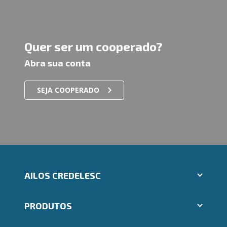
Quer ser um cooperado?
Abra sua conta
SEJA COOPERADO
AILOS CREDELESC
Aplicativos Ailos
PRODUTOS
Indique um amigo
Segunda via e atualização de boletos
Cartões