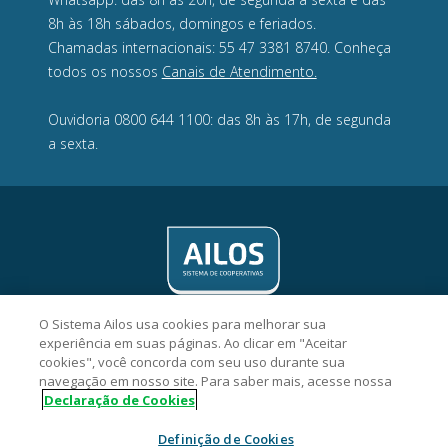
8h às 18h sábados, domingos e feriados.
Chamadas internacionais: 55 47 3381 8740. Conheça
todos os nossos
Canais de Atendimento.
Ouvidoria 0800 644 1100: das 8h às 17h, de segunda
a sexta.
O Sistema Ailos usa cookies para melhorar sua
experiência em suas páginas. Ao clicar em "Aceitar
cookies", você concorda com seu uso durante sua
navegação em nosso site. Para saber mais, acesse nossa
Credelesc Cooperativa de Crédito - CNPJ 08.850.613/0001-20
Declaração de Cookies
Av. Hercílio Luz, 639, 3° andar, sala 309, Centro, CEP 88020-020,
Florianópolis/SC.
Definição de Cookies
2026 Sistema Ailos. Todos os direitos reservados.