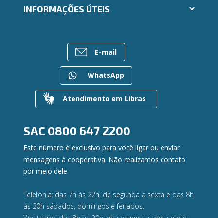
Trabalhe Conosco
INFORMAÇÕES ÚTEIS
Consórcios
Ailos Educação
Empréstimos
Notícias
Rede de Atendimento
FALE CONOSCO
Investimentos
Bens à venda
Postos de Atendimento
Previdência
E-mail
Mapa do site
Caixa Eletrônico
Para empresas
Gerenciar Cookies
Regularização de dívidas
WhatsApp
Valores a Receber
Contato
Atendimento em Libras
Canal de Ética
Ouvidoria
Privacidade e segurança
SAC
0800 647 2200
Este número é exclusivo para você ligar ou enviar
mensagens à cooperativa. Não realizamos contato
por meio dele.
Telefonia: das 7h às 22h, de segunda a sexta e das 8h
às 20h sábados, domingos e feriados.
Whatsapp: das 8h às 20h, de segunda a sexta e das